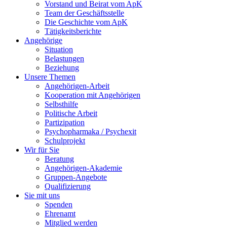
Vorstand und Beirat vom ApK
Team der Geschäftsstelle
Die Geschichte vom ApK
Tätigkeitsberichte
Angehörige
Situation
Belastungen
Beziehung
Unsere Themen
Angehörigen-Arbeit
Kooperation mit Angehörigen
Selbsthilfe
Politische Arbeit
Partizipation
Psychopharmaka / Psychexit
Schulprojekt
Wir für Sie
Beratung
Angehörigen-Akademie
Gruppen-Angebote
Qualifizierung
Sie mit uns
Spenden
Ehrenamt
Mitglied werden