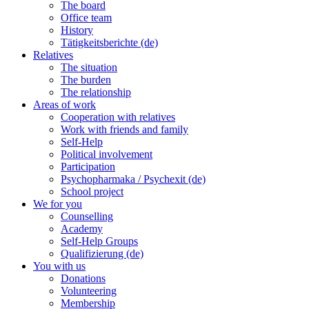
The board
Office team
History
Tätigkeitsberichte (de)
Relatives
The situation
The burden
The relationship
Areas of work
Cooperation with relatives
Work with friends and family
Self-Help
Political involvement
Participation
Psychopharmaka / Psychexit (de)
School project
We for you
Counselling
Academy
Self-Help Groups
Qualifizierung (de)
You with us
Donations
Volunteering
Membership